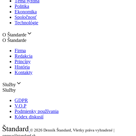
Téma týždňa
Politika
Ekonomika
Spoločnosť
Technológie
O Štandarde
O Štandarde
Firma
Redakcia
Princípy
História
Kontakty
Služby
Služby
GDPR
V.O.P
Podmienky používania
Kódex diskusií
© 2026
Denník Štandard, Všetky práva vyhradené |
oprava@standard.sk