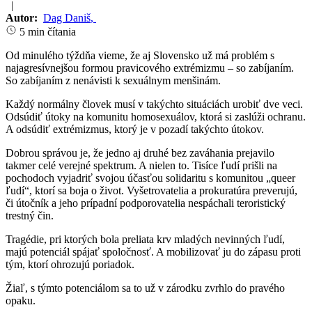
|
Autor:
Dag Daniš
,
5 min čítania
Od minulého týždňa vieme, že aj Slovensko už má problém s
najagresívnejšou formou pravicového extrémizmu – so zabíjaním.
So zabíjaním z nenávisti k sexuálnym menšinám.
Každý normálny človek musí v takýchto situáciách urobiť dve veci.
Odsúdiť útoky na komunitu homosexuálov, ktorá si zaslúži ochranu.
A odsúdiť extrémizmus, ktorý je v pozadí takýchto útokov.
Dobrou správou je, že jedno aj druhé bez zaváhania prejavilo
takmer celé verejné spektrum. A nielen to. Tisíce ľudí prišli na
pochodoch vyjadriť svojou účasťou solidaritu s komunitou „queer
ľudí“, ktorí sa boja o život. Vyšetrovatelia a prokuratúra preverujú,
či útočník a jeho prípadní podporovatelia nespáchali teroristický
trestný čin.
Tragédie, pri ktorých bola preliata krv mladých nevinných ľudí,
majú potenciál spájať spoločnosť. A mobilizovať ju do zápasu proti
tým, ktorí ohrozujú poriadok.
Žiaľ, s týmto potenciálom sa to už v zárodku zvrhlo do pravého
opaku.