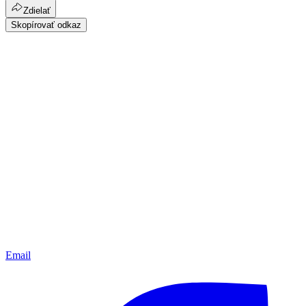
Zdielať
Skopírovať odkaz
Email