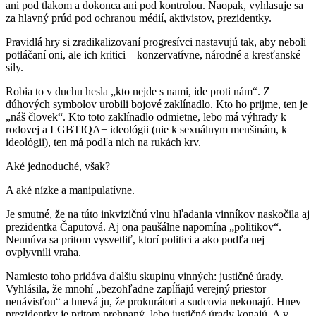
ani pod tlakom a dokonca ani pod kontrolou. Naopak, vyhlasuje sa
za hlavný prúd pod ochranou médií, aktivistov, prezidentky.
Pravidlá hry si zradikalizovaní progresívci nastavujú tak, aby neboli
potláčaní oni, ale ich kritici – konzervatívne, národné a kresťanské
sily.
Robia to v duchu hesla „kto nejde s nami, ide proti nám“. Z
dúhových symbolov urobili bojové zaklínadlo. Kto ho prijme, ten je
„náš človek“. Kto toto zaklínadlo odmietne, lebo má výhrady k
rodovej a LGBTIQA+ ideológii (nie k sexuálnym menšinám, k
ideológii), ten má podľa nich na rukách krv.
Aké jednoduché, však?
A aké nízke a manipulatívne.
Je smutné, že na túto inkvizičnú vlnu hľadania vinníkov naskočila aj
prezidentka Čaputová. Aj ona paušálne napomína „politikov“.
Neunúva sa pritom vysvetliť, ktorí politici a ako podľa nej
ovplyvnili vraha.
Namiesto toho pridáva ďalšiu skupinu vinných: justičné úrady.
Vyhlásila, že mnohí „bezohľadne zapĺňajú verejný priestor
nenávisťou“ a hnevá ju, že prokurátori a sudcovia nekonajú. Hnev
prezidentky je pritom prehnaný, lebo justičné úrady konajú. A v