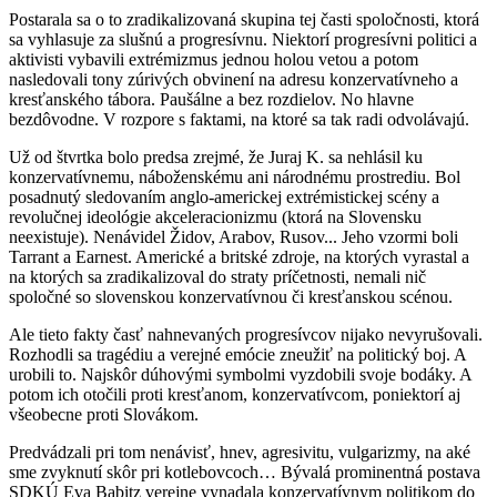
Postarala sa o to zradikalizovaná skupina tej časti spoločnosti, ktorá
sa vyhlasuje za slušnú a progresívnu. Niektorí progresívni politici a
aktivisti vybavili extrémizmus jednou holou vetou a potom
nasledovali tony zúrivých obvinení na adresu konzervatívneho a
kresťanského tábora. Paušálne a bez rozdielov. No hlavne
bezdôvodne. V rozpore s faktami, na ktoré sa tak radi odvolávajú.
Už od štvrtka bolo predsa zrejmé, že Juraj K. sa nehlásil ku
konzervatívnemu, náboženskému ani národnému prostrediu. Bol
posadnutý sledovaním anglo-americkej extrémistickej scény a
revolučnej ideológie akceleracionizmu (ktorá na Slovensku
neexistuje). Nenávidel Židov, Arabov, Rusov... Jeho vzormi boli
Tarrant a Earnest. Americké a britské zdroje, na ktorých vyrastal a
na ktorých sa zradikalizoval do straty príčetnosti, nemali nič
spoločné so slovenskou konzervatívnou či kresťanskou scénou.
Ale tieto fakty časť nahnevaných progresívcov nijako nevyrušovali.
Rozhodli sa tragédiu a verejné emócie zneužiť na politický boj. A
urobili to. Najskôr dúhovými symbolmi vyzdobili svoje bodáky. A
potom ich otočili proti kresťanom, konzervatívcom, poniektorí aj
všeobecne proti Slovákom.
Predvádzali pri tom nenávisť, hnev, agresivitu, vulgarizmy, na aké
sme zvyknutí skôr pri kotlebovcoch… Bývalá prominentná postava
SDKÚ Eva Babitz verejne vynadala konzervatívnym politikom do