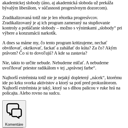
akademickej slobody (áno, aj akademická sloboda už prekáža
bývalým liberálom, v súčasnosti progresívnym dozorcom).
Zradikalizovaná totiž nie je len rétorika progresívcov.
Zradikalizovaný je aj ich program zameraný na stupňovanie
kontroly a potláčanie slobody – možno s výnimkami „slobody“ pri
výbere a konzumácii narkotík.
A dnes sa máme my, čo tento program kritizujeme, nechať
obviňovať, okrikovať, fackať a zaháňať do kúta? Za čo? Akým
právom? Čo si to dovoľujú? A kde sa zastavia?
Nie, takto to určite nebude. Nebudeme mlčať. A nebudeme
uvoľňovať priestor radikálom v tej „správnej farbe“.
Najhorší extrémista totiž nie je nejaký dopletený „nácek“, ktorému
ide po krku svorka aktivistov a ktorý sa potí pred prokurátorom.
Najhorší extrémista je taký, ktorý sa s dlhou palicou v ruke hrá na
policajta. Alebo rovno na sudcu.
Komentáre