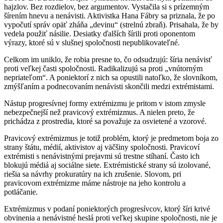
hajzlov. Bez rozdielov, bez argumentov. Vystačila si s prízemným
šírením hnevu a nenávisti. Aktivistka Hana Fábry sa priznala, že po
vypočutí správ opäť zháňa „devinu“ (strelnú zbraň). Prisahala, že by
vedela použiť násilie. Desiatky ďalších šírili proti oponentom
výrazy, ktoré sú v slušnej spoločnosti nepublikovateľné.
Celkom im uniklo, že robia presne to, čo odsudzujú: šíria nenávisť
proti veľkej časti spoločnosti. Radikalizujú sa proti „vnútorným
nepriateľom“. A poniektorí z nich sa opustili natoľko, že slovníkom,
zmýšľaním a podnecovaním nenávisti skončili medzi extrémistami.
Nástup progresívnej formy extrémizmu je pritom v istom zmysle
nebezpečnejší než pravicový extrémizmus. A nielen preto, že
prichádza z prostredia, ktoré sa považuje za osvietené a vzorové.
Pravicový extrémizmus je totiž problém, ktorý je predmetom boja zo
strany štátu, médií, aktivistov aj väčšiny spoločnosti. Pravicoví
extrémisti s nenávistnými prejavmi sú trestne stíhaní. Často ich
blokujú médiá aj sociálne siete. Extrémistické strany sú izolované,
riešia sa návrhy prokuratúry na ich zrušenie. Slovom, pri
pravicovom extrémizme máme nástroje na jeho kontrolu a
potláčanie.
Extrémizmus v podaní poniektorých progresívcov, ktorý šíri krivé
obvinenia a nenávistné heslá proti veľkej skupine spoločnosti, nie je