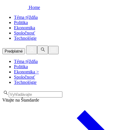
Home
Téma týždňa
Politika
Ekonomika
Spoločnosť
Technológie
Predplatné
Téma týždňa
Politika
Ekonomika
>
Spoločnosť
Technológie
Vitajte na Štandarde