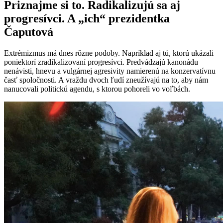
Priznajme si to. Radikalizujú sa aj
progresívci. A „ich“ prezidentka
Čaputová
Extrémizmus má dnes rôzne podoby. Napríklad aj tú, ktorú ukázali
poniektorí zradikalizovaní progresívci. Predvádzajú kanonádu
nenávisti, hnevu a vulgárnej agresivity namierenú na konzervatívnu
časť spoločnosti. A vraždu dvoch ľudí zneužívajú na to, aby nám
nanucovali politickú agendu, s ktorou pohoreli vo voľbách.