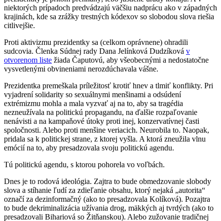
niektorých prípadoch predvádzajú väčšiu nadprácu ako v západných
krajinách, kde sa zrážky trestných kódexov so slobodou slova riešia
citlivejšie.
Proti aktivizmu prezidentky sa (celkom oprávnene) ohradili
sudcovia. Členka Súdnej rady Dana Jelínková Dudzíková
v
otvorenom liste
žiada Čaputovú, aby všeobecnými a nedostatočne
vysvetlenými obvineniami nerozdúchavala vášne.
Prezidentka premeškala príležitosť krotiť hnev a tlmiť konflikty. Pri
vyjadrení solidarity so sexuálnymi menšinami a odsúdení
extrémizmu mohla a mala vyzvať aj na to, aby sa tragédia
nezneužívala na politickú propagandu, na ďalšie rozpaľovanie
nenávisti a na kampaňové útoky proti inej, konzervatívnej časti
spoločnosti. Alebo proti menšine veriacich. Neurobila to. Naopak,
pridala sa k politickej strane, z ktorej vyšla. A ktorá zneužila vlnu
emócií na to, aby presadzovala svoju politickú agendu.
Tú politickú agendu, s ktorou pohorela vo voľbách.
Dnes je to rodová ideológia. Zajtra to bude obmedzovanie slobody
slova a stíhanie ľudí za zdieľanie obsahu, ktorý nejaká „autorita“
označí za dezinformačný (ako to presadzovala Kolíková). Pozajtra
to bude dekriminalizácia užívania drog, mäkkých aj tvrdých (ako to
presadzovali Bihariová so Žitňanskou). Alebo zužovanie tradičnej