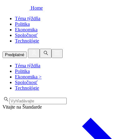
Home
Téma týždňa
Politika
Ekonomika
Spoločnosť
Technológie
Predplatné
Téma týždňa
Politika
Ekonomika
>
Spoločnosť
Technológie
Vitajte na Štandarde