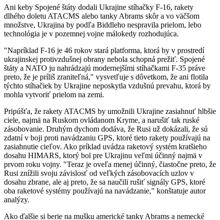
Ani keby Spojené štáty dodali Ukrajine stíhačky F-16, rakety
dlhého doletu ATACMS alebo tanky Abrams skôr a vo väčšom
množstve, Ukrajina by podľa Biddleho nespravila prielom, lebo
technológia je v pozemnej vojne málokedy rozhodujúca.
"Napríklad F-16 je 46 rokov stará platforma, ktorá by v prostredí
ukrajinskej protivzdušnej obrany nebola schopná prežiť. Spojené
štáty a NATO ju nahrádzajú modernejšími stíhačkami F-35 práve
preto, že je príliš zraniteľná," vysvetľuje s dôvetkom, že ani flotila
týchto stíhačiek by Ukrajine neposkytla vzdušnú prevahu, ktorá by
mohla vytvoriť prielom na zemi.
Pripúšťa, že rakety ATACMS by umožnili Ukrajine zasiahnuť hlbšie
ciele, najmä na Ruskom ovládanom Kryme, a narušiť tak ruské
zásobovanie. Druhým dychom dodáva, že Rusi už dokázali, že sú
zdatní v boji proti navádzaniu GPS, ktoré tieto rakety používajú na
zasiahnutie cieľov. Ako príklad uvádza raketový systém kratšieho
dosahu HIMARS, ktorý bol pre Ukrajinu veľmi účinný najmä v
prvom roku vojny. "Teraz je oveľa menej účinný, čiastočne preto, že
Rusi znížili svoju závislosť od veľkých zásobovacích uzlov v
dosahu zbrane, ale aj preto, že sa naučili rušiť signály GPS, ktoré
oba raketové systémy používajú na navádzanie," konštatuje autor
analýzy.
Ako ďalšie si berie na mušku americké tanky Abrams a nemecké