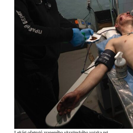
Lekári ošetrujú zraneného ukrajinského vojaka pri