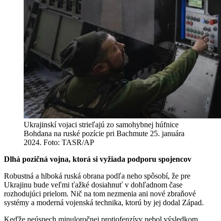
Ukrajinskí vojaci strieľajú zo samohybnej húfnice
Bohdana na ruské pozície pri Bachmute 25. januára
2024. Foto: TASR/AP
Dlhá pozičná vojna, ktorá si vyžiada podporu spojencov
Robustná a hlboká ruská obrana podľa neho spôsobí, že pre
Ukrajinu bude veľmi ťažké dosiahnuť v dohľadnom čase
rozhodujúci prielom. Nič na tom nezmenia ani nové zbraňové
systémy a moderná vojenská technika, ktorú by jej dodal Západ.
Keďže neúspech minuloročnej protiofenzívy nebol výsledkom