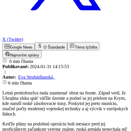
X (Twitter)
Google News
O Štandarde
Téma týždňa
Najnovšie správy
6 min čítania
Publikované:
2024-01-31 14:15:53
|
Autor:
Eva Struhárňanská
,
6 min čítania
Letná protiofenzíva mala znamenať obrat na fronte. Západ veril, že
Ukrajina získa späť väčšie územie a podarí sa jej prielom na Krym,
kde naruší ruské zásobovacie trasy. Poskytol jej preto muníciu,
značné počty modernej vojenskej techniky a aj výcvik v európskych
štátoch.
Keďže plány na podobnú operáciu boli mesiace pred jej
neoficiálnym začiatkom verejne známe, ruská armáda nenechala nič