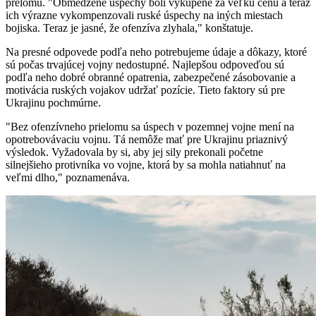
prelomu. "Obmedzené úspechy boli vykúpené za veľkú cenu a teraz
ich výrazne vykompenzovali ruské úspechy na iných miestach
bojiska. Teraz je jasné, že ofenzíva zlyhala," konštatuje.
Na presné odpovede podľa neho potrebujeme údaje a dôkazy, ktoré
sú počas trvajúcej vojny nedostupné. Najlepšou odpoveďou sú
podľa neho dobré obranné opatrenia, zabezpečené zásobovanie a
motivácia ruských vojakov udržať pozície. Tieto faktory sú pre
Ukrajinu pochmúrne.
"Bez ofenzívneho prielomu sa úspech v pozemnej vojne mení na
opotrebovávaciu vojnu. Tá nemôže mať pre Ukrajinu priaznivý
výsledok. Vyžadovala by si, aby jej sily prekonali početne
silnejšieho protivníka vo vojne, ktorá by sa mohla natiahnuť na
veľmi dlho," poznamenáva.