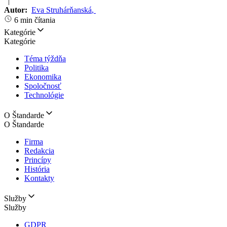
|
Autor:
Eva Struhárňanská
,
6 min čítania
Kategórie
Kategórie
Téma týždňa
Politika
Ekonomika
Spoločnosť
Technológie
O Štandarde
O Štandarde
Firma
Redakcia
Princípy
História
Kontakty
Služby
Služby
GDPR