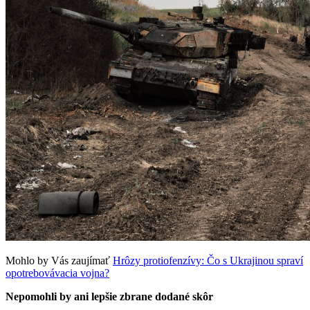
Mohlo by Vás zaujímať
Hrôzy protiofenzívy: Čo s Ukrajinou spraví
opotrebovávacia vojna?
Nepomohli by ani lepšie zbrane dodané skôr