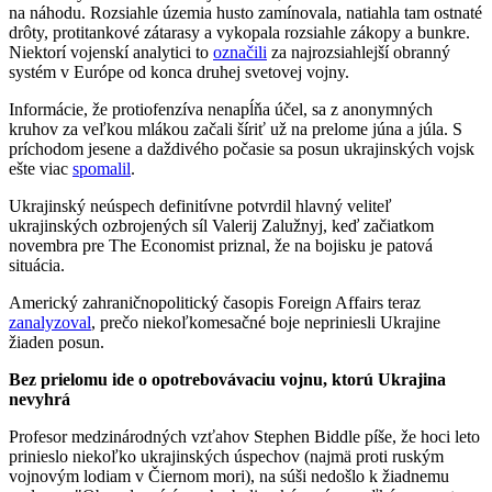
na náhodu. Rozsiahle územia husto zamínovala, natiahla tam ostnaté
drôty, protitankové zátarasy a vykopala rozsiahle zákopy a bunkre.
Niektorí vojenskí analytici to
označili
za najrozsiahlejší obranný
systém v Európe od konca druhej svetovej vojny.
Informácie, že protiofenzíva nenapĺňa účel, sa z anonymných
kruhov za veľkou mlákou začali šíriť už na prelome júna a júla. S
príchodom jesene a daždivého počasie sa posun ukrajinských vojsk
ešte viac
spomalil
.
Ukrajinský neúspech definitívne potvrdil hlavný veliteľ
ukrajinských ozbrojených síl Valerij Zalužnyj, keď začiatkom
novembra pre The Economist priznal, že na bojisku je patová
situácia.
Americký zahraničnopolitický časopis Foreign Affairs teraz
zanalyzoval
, prečo niekoľkomesačné boje nepriniesli Ukrajine
žiaden posun.
Bez prielomu ide o opotrebovávaciu vojnu, ktorú Ukrajina
nevyhrá
Profesor medzinárodných vzťahov Stephen Biddle píše, že hoci leto
prinieslo niekoľko ukrajinských úspechov (najmä proti ruským
vojnovým lodiam v Čiernom mori), na súši nedošlo k žiadnemu