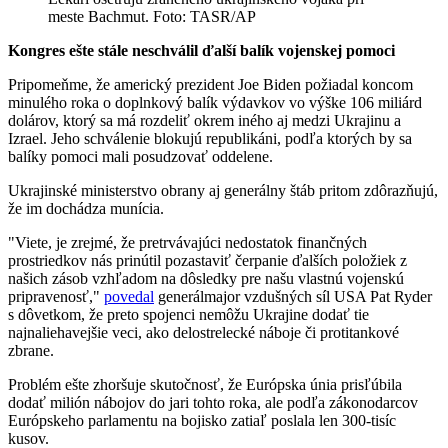
meste Bachmut. Foto: TASR/AP
Kongres ešte stále neschválil ďalší balík vojenskej pomoci
Pripomeňme, že americký prezident Joe Biden požiadal koncom
minulého roka o doplnkový balík výdavkov vo výške 106 miliárd
dolárov, ktorý sa má rozdeliť okrem iného aj medzi Ukrajinu a
Izrael. Jeho schválenie blokujú republikáni, podľa ktorých by sa
balíky pomoci mali posudzovať oddelene.
Ukrajinské ministerstvo obrany aj generálny štáb pritom zdôrazňujú,
že im dochádza munícia.
"Viete, je zrejmé, že pretrvávajúci nedostatok finančných
prostriedkov nás prinútil pozastaviť čerpanie ďalších položiek z
našich zásob vzhľadom na dôsledky pre našu vlastnú vojenskú
pripravenosť,"
povedal
generálmajor vzdušných síl USA Pat Ryder
s dôvetkom, že preto spojenci nemôžu Ukrajine dodať tie
najnaliehavejšie veci, ako delostrelecké náboje či protitankové
zbrane.
Problém ešte zhoršuje skutočnosť, že Európska únia prisľúbila
dodať milión nábojov do jari tohto roka, ale podľa zákonodarcov
Európskeho parlamentu na bojisko zatiaľ poslala len 300-tisíc
kusov.