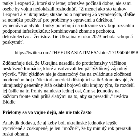
tanky Leopard 2, ktoré si v letnej ofenzíve počínali dobre, ale sami
osebe by vojnu nedokázali rozhodnúť. "Z menej ako sto tankov
Leopard 2 v ukrajinskej službe bolo najmenej 26 vyradených, ďalšie
sa nemôžu používať pre problémy s opravami a údržbou,"
vymenúva analytik. Tanky potrebujú na udržanie sa v boji rozsiahlu
podpornú infraštruktúru: kombinované zbrane s pechotou,
delostrelectvo a ženistov. Tie Ukrajina v roku 2023 nebola schopná
poskytnúť.
https://twitter.com/THEEURASIATIMES/status/1719606698
Zdôrazňuje tiež, že Ukrajina nasadila do protiofenzívy väčšinou
neskúsené formácie, ktoré absolvovali len päťtýždňový západný
výcvik. "Päť týždňov nie je dostatočný čas na zvládnutie zložitosti
moderného boja. Niektorí americkí dôstojníci sa tiež domnievajú, že
ukrajinský generálny štáb oslabil bojovú silu krajiny tým, že rozdelil
jej úsilie na tri fronty namiesto jednej osi, čím sa jednotky na
každom fronte stali príliš slabými na to, aby sa presadili," uvádza
Biddle.
Prielomy sa vo vojne dejú, ale nie tak často
Analytik dodáva, že aj keby boli ukrajinské jednotky lepšie
vycvičené a zoskupené, je len "možné", že by minulý rok prerazili
ruskú obranu.