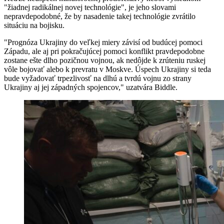
"žiadnej radikálnej novej technológie", je jeho slovami
nepravdepodobné, že by nasadenie takej technológie zvrátilo
situáciu na bojisku.
"Prognóza Ukrajiny do veľkej miery závisí od budúcej pomoci
Západu, ale aj pri pokračujúcej pomoci konflikt pravdepodobne
zostane ešte dlho pozičnou vojnou, ak nedôjde k zrúteniu ruskej
vôle bojovať alebo k prevratu v Moskve. Úspech Ukrajiny si teda
bude vyžadovať trpezlivosť na dlhú a tvrdú vojnu zo strany
Ukrajiny aj jej západných spojencov," uzatvára Biddle.