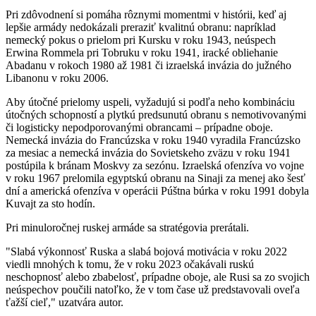
Pri zdôvodnení si pomáha rôznymi momentmi v histórii, keď aj
lepšie armády nedokázali preraziť kvalitnú obranu: napríklad
nemecký pokus o prielom pri Kursku v roku 1943, neúspech
Erwina Rommela pri Tobruku v roku 1941, iracké obliehanie
Abadanu v rokoch 1980 až 1981 či izraelská invázia do južného
Libanonu v roku 2006.
Aby útočné prielomy uspeli, vyžadujú si podľa neho kombináciu
útočných schopností a plytkú predsunutú obranu s nemotivovanými
či logisticky nepodporovanými obrancami – prípadne oboje.
Nemecká invázia do Francúzska v roku 1940 vyradila Francúzsko
za mesiac a nemecká invázia do Sovietskeho zväzu v roku 1941
postúpila k bránam Moskvy za sezónu. Izraelská ofenzíva vo vojne
v roku 1967 prelomila egyptskú obranu na Sinaji za menej ako šesť
dní a americká ofenzíva v operácii Púštna búrka v roku 1991 dobyla
Kuvajt za sto hodín.
Pri minuloročnej ruskej armáde sa stratégovia prerátali.
"Slabá výkonnosť Ruska a slabá bojová motivácia v roku 2022
viedli mnohých k tomu, že v roku 2023 očakávali ruskú
neschopnosť alebo zbabelosť, prípadne oboje, ale Rusi sa zo svojich
neúspechov poučili natoľko, že v tom čase už predstavovali oveľa
ťažší cieľ," uzatvára autor.