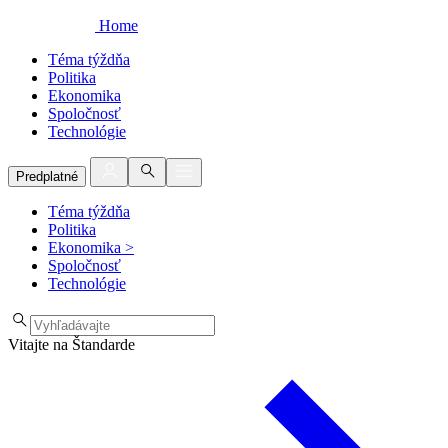
Home
Téma týždňa
Politika
Ekonomika
Spoločnosť
Technológie
Predplatné
Téma týždňa
Politika
Ekonomika
>
Spoločnosť
Technológie
Vitajte na Štandarde