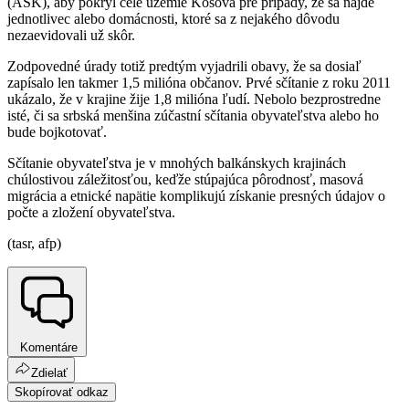
(ASK), aby pokryl celé územie Kosova pre prípady, že sa nájde
jednotlivec alebo domácnosti, ktoré sa z nejakého dôvodu
nezaevidovali už skôr.
Zodpovedné úrady totiž predtým vyjadrili obavy, že sa dosiaľ
zapísalo len takmer 1,5 milióna občanov. Prvé sčítanie z roku 2011
ukázalo, že v krajine žije 1,8 milióna ľudí. Nebolo bezprostredne
isté, či sa srbská menšina zúčastní sčítania obyvateľstva alebo ho
bude bojkotovať.
Sčítanie obyvateľstva je v mnohých balkánskych krajinách
chúlostivou záležitosťou, keďže stúpajúca pôrodnosť, masová
migrácia a etnické napätie komplikujú získanie presných údajov o
počte a zložení obyvateľstva.
(tasr, afp)
Komentáre
Zdielať
Skopírovať odkaz