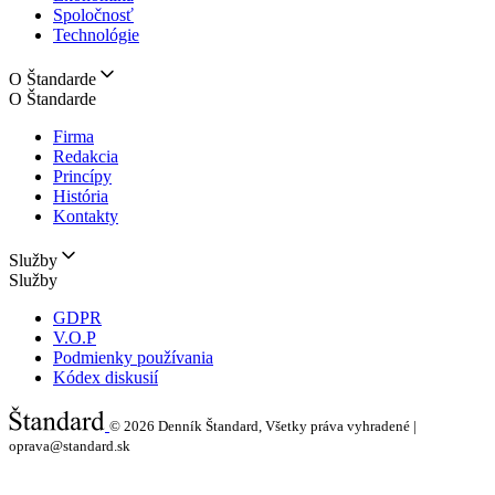
Spoločnosť
Technológie
O Štandarde
O Štandarde
Firma
Redakcia
Princípy
História
Kontakty
Služby
Služby
GDPR
V.O.P
Podmienky používania
Kódex diskusií
© 2026
Denník Štandard, Všetky práva vyhradené |
oprava@standard.sk