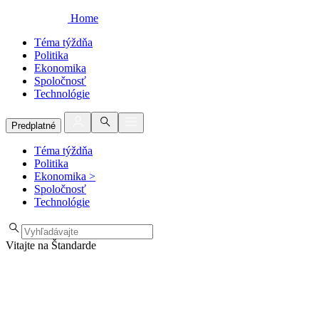
Home
Téma týždňa
Politika
Ekonomika
Spoločnosť
Technológie
Predplatné
Téma týždňa
Politika
Ekonomika
>
Spoločnosť
Technológie
Vitajte na Štandarde