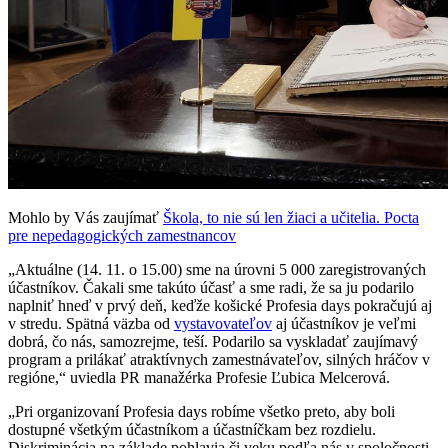
Mohlo by Vás zaujímať
Škola, to nie sú len žiaci a učitelia. Pocta
pre nepedagogických zamestnancov
„Aktuálne (14. 11. o 15.00) sme na úrovni 5 000 zaregistrovaných
účastníkov. Čakali sme takúto účasť a sme radi, že sa ju podarilo
naplniť hneď v prvý deň, keďže košické Profesia days pokračujú aj
v stredu. Spätná väzba od
vystavovateľov
aj účastníkov je veľmi
dobrá, čo nás, samozrejme, teší. Podarilo sa vyskladať zaujímavý
program a prilákať atraktívnych zamestnávateľov, silných hráčov v
regióne,“ uviedla PR manažérka Profesie Ľubica Melcerová.
„Pri organizovaní Profesia days robíme všetko preto, aby boli
dostupné všetkým účastníkom a účastníčkam bez rozdielu.
Diskriminácia na základe pohlavia či veku podľa nás v spoločnosti