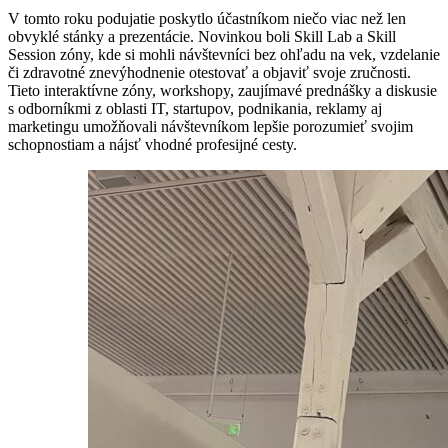
V tomto roku podujatie poskytlo účastníkom niečo viac než len
obvyklé stánky a prezentácie. Novinkou boli Skill Lab a Skill
Session zóny, kde si mohli návštevníci bez ohľadu na vek, vzdelanie
či zdravotné znevýhodnenie otestovať a objaviť svoje zručnosti.
Tieto interaktívne zóny, workshopy, zaujímavé prednášky a diskusie
s odborníkmi z oblasti IT, startupov, podnikania, reklamy aj
marketingu umožňovali návštevníkom lepšie porozumieť svojim
schopnostiam a nájsť vhodné profesijné cesty.