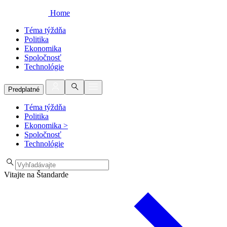
Home
Téma týždňa
Politika
Ekonomika
Spoločnosť
Technológie
Predplatné
Téma týždňa
Politika
Ekonomika
>
Spoločnosť
Technológie
Vitajte na Štandarde