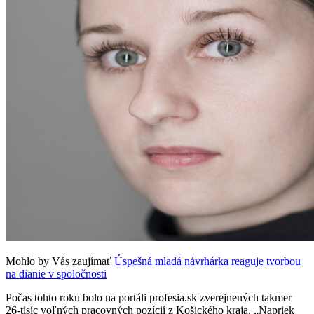
Mohlo by Vás zaujímať
Úspešná mladá návrhárka reaguje tvorbou
na dianie v spoločnosti
Počas tohto roku bolo na portáli profesia.sk zverejnených takmer
26-tisíc voľných pracovných pozícií z Košického kraja. „Napriek