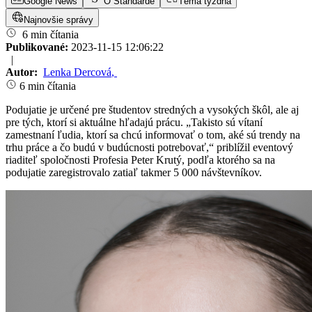
Google News
O Štandarde
Téma týždňa
Najnovšie správy
6 min čítania
Publikované:
2023-11-15 12:06:22
|
Autor:
Lenka Dercová
,
6 min čítania
Podujatie je určené pre študentov stredných a vysokých škôl, ale aj
pre tých, ktorí si aktuálne hľadajú prácu. „Takisto sú vítaní
zamestnaní ľudia, ktorí sa chcú informovať o tom, aké sú trendy na
trhu práce a čo budú v budúcnosti potrebovať,“ priblížil eventový
riaditeľ spoločnosti Profesia Peter Krutý, podľa ktorého sa na
podujatie zaregistrovalo zatiaľ takmer 5 000 návštevníkov.