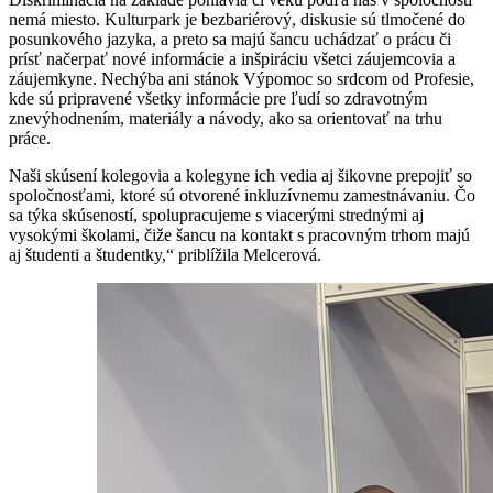
nemá miesto. Kulturpark je bezbariérový, diskusie sú tlmočené do
posunkového jazyka, a preto sa majú šancu uchádzať o prácu či
prísť načerpať nové informácie a inšpiráciu všetci záujemcovia a
záujemkyne. Nechýba ani stánok Výpomoc so srdcom od Profesie,
kde sú pripravené všetky informácie pre ľudí so zdravotným
znevýhodnením, materiály a návody, ako sa orientovať na trhu
práce.
Naši skúsení kolegovia a kolegyne ich vedia aj šikovne prepojiť so
spoločnosťami, ktoré sú otvorené inkluzívnemu zamestnávaniu. Čo
sa týka skúseností, spolupracujeme s viacerými strednými aj
vysokými školami, čiže šancu na kontakt s pracovným trhom majú
aj študenti a študentky,“ priblížila Melcerová.