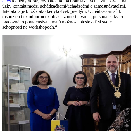
days
kladený dôraz, rovnako ako na bratislavských a žilinských, na
úzky kontakt medzi uchádzačkami/uchádzačmi a zamestnávateľmi.
Interakcia je bližšia ako kedykoľvek predtým. Uchádzačom sú k
dispozícii tiež odborníci z oblasti zamestnávania, personalistiky či
pracovného poradenstva a majú možnosť otestovať si svoje
schopnosti na workshopoch.“