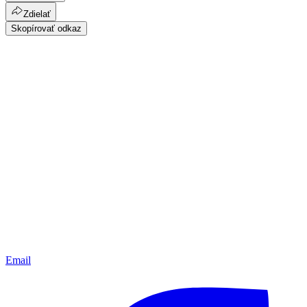
Zdielať
Skopírovať odkaz
Email