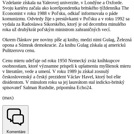
Vzdelanie získala na Yaleovej univerzite, v Londýne a Oxforde.
Svoju kariéru začala ako korešpondentka britského týždenníka The
Economist v roku 1988 v Poľsku, odkiaľ informovala o páde
komunizmu. Odvtedy žije s prestávkami v Poľsku a v roku 1992 sa
vydala za Radoslawa Sikorského, ktorý je od decembra minulého
roka už druhýkrát poľským ministrom zahraničných vecí.
Okrem článkov pre noviny píše aj knihy, medzi nimi Gulag, Železná
opona a Súmrak demokracie. Za knihu Gulag získala aj americkú
Pulitzerovu cenu.
Cenu mieru udeľuje od roku 1950 Nemecký zväz kníhkupcov
osobnostiam, ktoré významne prispeli k uplatneniu myšlienok mieru
v literatúre, vede a umení. V roku 1989 ju získal zosnulý
československý a český prezident Václav Havel, ktorý bol ešte
disidentom. V minulom roku sa jej laureátom stal indicko-britský
spisovateľ Salman Rushdie, pripomína Echo24.
(max)
Komentáre