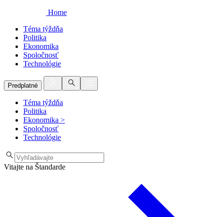
Home
Téma týždňa
Politika
Ekonomika
Spoločnosť
Technológie
Predplatné
Téma týždňa
Politika
Ekonomika
>
Spoločnosť
Technológie
Vitajte na Štandarde