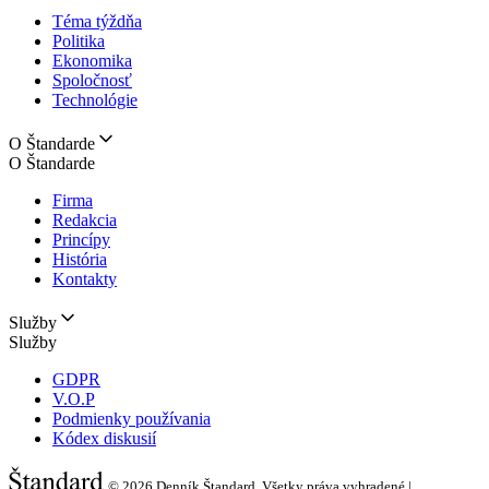
Téma týždňa
Politika
Ekonomika
Spoločnosť
Technológie
O Štandarde
O Štandarde
Firma
Redakcia
Princípy
História
Kontakty
Služby
Služby
GDPR
V.O.P
Podmienky používania
Kódex diskusií
© 2026
Denník Štandard, Všetky práva vyhradené |