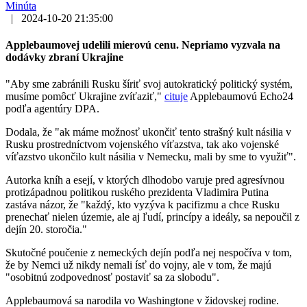
Minúta
|
2024-10-20 21:35:00
Applebaumovej udelili mierovú cenu. Nepriamo vyzvala na
dodávky zbraní Ukrajine
"Aby sme zabránili Rusku šíriť svoj autokratický politický systém,
musíme pomôcť Ukrajine zvíťaziť,"
cituje
Applebaumovú Echo24
podľa agentúry DPA.
Dodala, že "ak máme možnosť ukončiť tento strašný kult násilia v
Rusku prostredníctvom vojenského víťazstva, tak ako vojenské
víťazstvo ukončilo kult násilia v Nemecku, mali by sme to využiť".
Autorka kníh a esejí, v ktorých dlhodobo varuje pred agresívnou
protizápadnou politikou ruského prezidenta Vladimira Putina
zastáva názor, že "každý, kto vyzýva k pacifizmu a chce Rusku
prenechať nielen územie, ale aj ľudí, princípy a ideály, sa nepoučil z
dejín 20. storočia."
Skutočné poučenie z nemeckých dejín podľa nej nespočíva v tom,
že by Nemci už nikdy nemali ísť do vojny, ale v tom, že majú
"osobitnú zodpovednosť postaviť sa za slobodu".
Applebaumová sa narodila vo Washingtone v židovskej rodine.