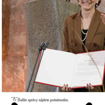
Ďalšie správy nájdete potiahnutím.